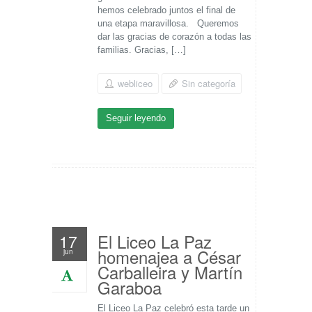
hemos celebrado juntos el final de
una etapa maravillosa. Queremos
dar las gracias de corazón a todas las
familias. Gracias, […]
webliceo
Sin categoría
Seguir leyendo
El Liceo La Paz
17
homenajea a César
jun
Carballeira y Martín
Garaboa
El Liceo La Paz celebró esta tarde un