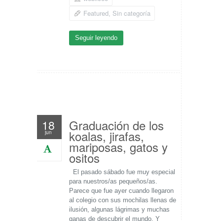
Featured
Sin categoría
,
Seguir leyendo
Graduación de los
18
koalas, jirafas,
jun
mariposas, gatos y
ositos
El pasado sábado fue muy especial
para nuestros/as pequeños/as.
Parece que fue ayer cuando llegaron
al colegio con sus mochilas llenas de
ilusión, algunas lágrimas y muchas
ganas de descubrir el mundo. Y