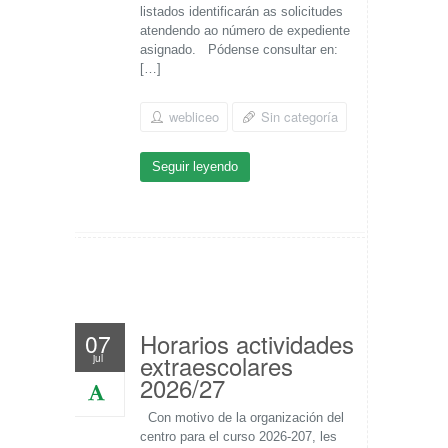
listados identificarán as solicitudes
atendendo ao número de expediente
asignado. Pódense consultar en:
[…]
webliceo
Sin categoría
Seguir leyendo
Horarios actividades
07
extraescolares
jul
2026/27
Con motivo de la organización del
centro para el curso 2026-207, les