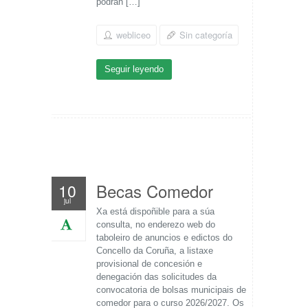
podrán […]
webliceo
Sin categoría
Seguir leyendo
Becas Comedor
10
jul
Xa está dispoñible para a súa
consulta, no enderezo web do
taboleiro de anuncios e edictos do
Concello da Coruña, a listaxe
provisional de concesión e
denegación das solicitudes da
convocatoria de bolsas municipais de
comedor para o curso 2026/2027. Os