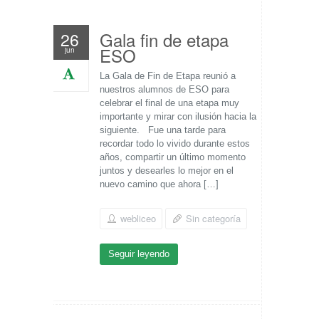
Gala fin de etapa
26
ESO
jun
La Gala de Fin de Etapa reunió a
nuestros alumnos de ESO para
celebrar el final de una etapa muy
importante y mirar con ilusión hacia la
siguiente. Fue una tarde para
recordar todo lo vivido durante estos
años, compartir un último momento
juntos y desearles lo mejor en el
nuevo camino que ahora […]
webliceo
Sin categoría
Seguir leyendo