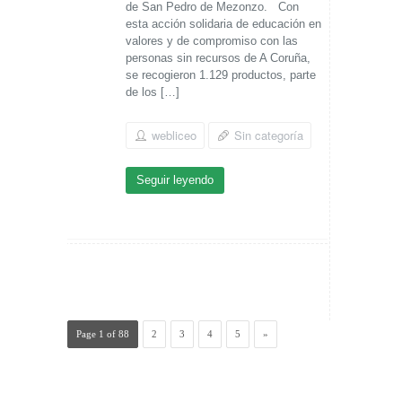
de San Pedro de Mezonzo. Con
esta acción solidaria de educación en
valores y de compromiso con las
personas sin recursos de A Coruña,
se recogieron 1.129 productos, parte
de los […]
webliceo
Sin categoría
Seguir leyendo
Page 1 of 88
2
3
4
5
»