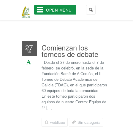
OPEN MENU
Comienzan los
27
torneos de debate
feb
Desde el 27 de enero hasta el 7 de
febrero, se celebró, en la sede de la
Fundación Barrié de A Coruña, el II
Torneo de Debate Académico de
Galicia (TDAG), en el que participaron
60 equipos de toda la comunidad.
En este torneo participaron dos
equipos de nuestro Centro: Equipo de
4º […]
webliceo
Sin categoría