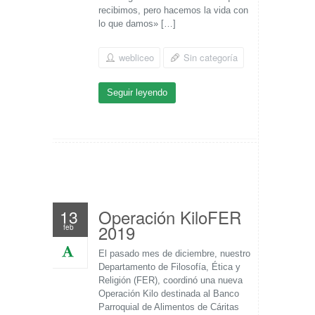
recibimos, pero hacemos la vida con
lo que damos» […]
webliceo
Sin categoría
Seguir leyendo
Operación KiloFER
13
2019
feb
El pasado mes de diciembre, nuestro
Departamento de Filosofía, Ética y
Religión (FER), coordinó una nueva
Operación Kilo destinada al Banco
Parroquial de Alimentos de Cáritas