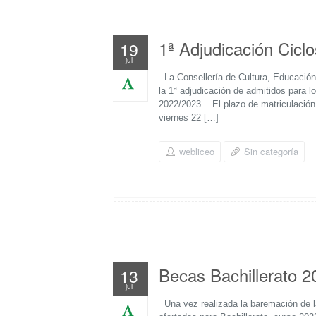
1ª Adjudicación Cicl
19
jul
La Consellería de Cultura, Educación 
la 1ª adjudicación de admitidos para 
2022/2023. El plazo de matriculación 
viernes 22 […]
webliceo
Sin categoría
Becas Bachillerato 2
13
jul
Una vez realizada la baremación de la