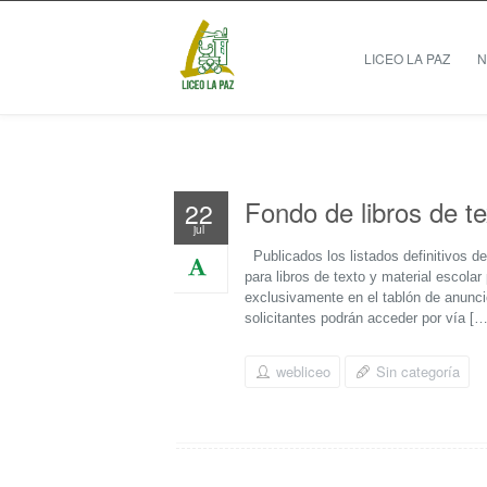
LICEO LA PAZ
N
Fondo de libros de t
22
jul
Publicados los listados definitivos d
para libros de texto y material escol
exclusivamente en el tablón de anunci
solicitantes podrán acceder por vía […
webliceo
Sin categoría