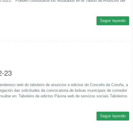
22-2023. Pueden consultarse los resultados en el Tablón de Anuncios del
Seguir leyendo
2-23
enderezo web do taboleiro de anuncios e edictos do Concello da Coruña, a
negación das solicitudes da convocatoria de bolsas municipais de comedor
ultar en: Taboleiro de edictos Páxina web de servizos sociais Taboleiros
Seguir leyendo