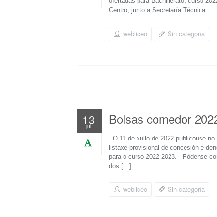
ofertadas para Bachillerato, curso 20
Centro, junto a Secretaría Técnica.
webliceo
Sin categoría
Bolsas comedor 202
13
jul
O 11 de xullo de 2022 publicouse no 
listaxe provisional de concesión e de
para o curso 2022-2023. Pódense cons
dos […]
webliceo
Sin categoría