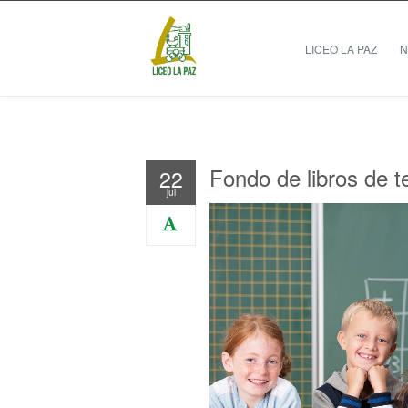
LICEO LA PAZ
N
Fondo de libros de t
22
jul