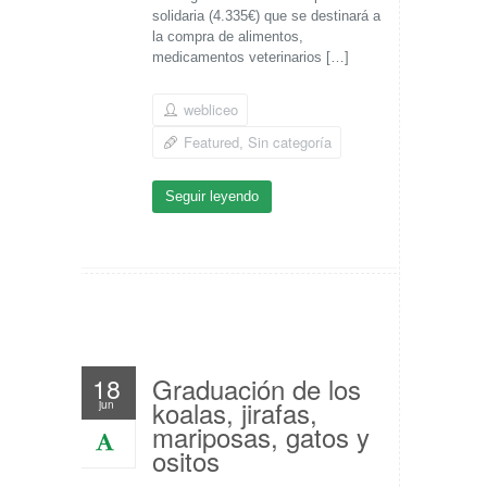
solidaria (4.335€) que se destinará a
la compra de alimentos,
medicamentos veterinarios […]
webliceo
Featured
Sin categoría
,
Seguir leyendo
Graduación de los
18
koalas, jirafas,
jun
mariposas, gatos y
ositos