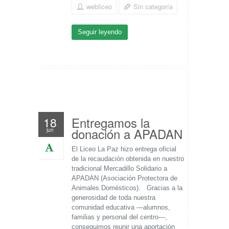
webliceo
Sin categoría
Seguir leyendo
Entregamos la
18
donación a APADAN
jun
El Liceo La Paz hizo entrega oficial
de la recaudación obtenida en nuestro
tradicional Mercadillo Solidario a
APADAN (Asociación Protectora de
Animales Domésticos). Gracias a la
generosidad de toda nuestra
comunidad educativa —alumnos,
familias y personal del centro—,
conseguimos reunir una aportación