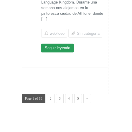
Language Kingdom. Durante una
semana nos alojamos en la
pintoresca ciudad de Athlone, donde
[…]
webliceo
Sin categoría
Seguir leyendo
Page 1 of 88
2
3
4
5
»