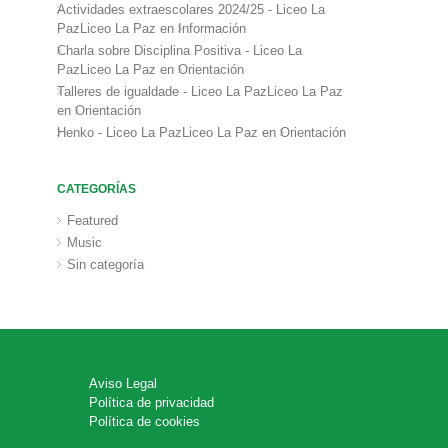
Actividades extraescolares 2024/25 - Liceo La
PazLiceo La Paz
en
Información
Charla sobre Disciplina Positiva - Liceo La
PazLiceo La Paz
en
Orientación
Talleres de igualdade - Liceo La PazLiceo La Paz
en
Orientación
Henko - Liceo La PazLiceo La Paz
en
Orientación
CATEGORÍAS
Featured
Music
Sin categoría
Aviso Legal
Política de privacidad
Política de cookies