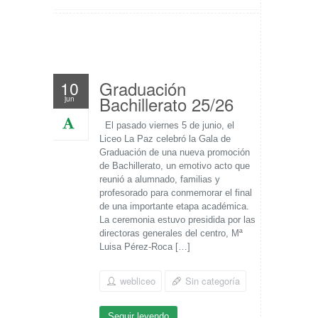
Graduación
10
Bachillerato 25/26
jun
El pasado viernes 5 de junio, el
Liceo La Paz celebró la Gala de
Graduación de una nueva promoción
de Bachillerato, un emotivo acto que
reunió a alumnado, familias y
profesorado para conmemorar el final
de una importante etapa académica.
La ceremonia estuvo presidida por las
directoras generales del centro, Mª
Luisa Pérez-Roca […]
webliceo
Sin categoría
Seguir leyendo