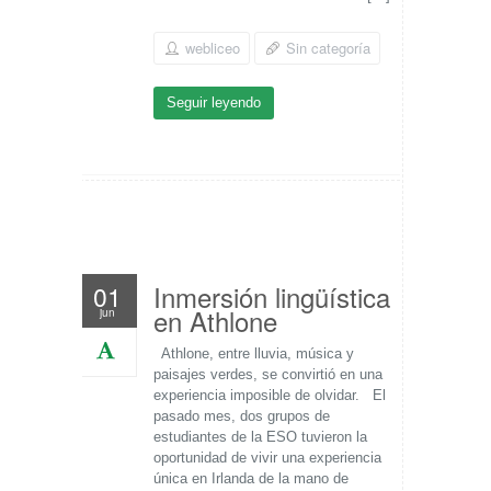
webliceo
Sin categoría
Seguir leyendo
Inmersión lingüística
01
en Athlone
jun
Athlone, entre lluvia, música y
paisajes verdes, se convirtió en una
experiencia imposible de olvidar. El
pasado mes, dos grupos de
estudiantes de la ESO tuvieron la
oportunidad de vivir una experiencia
única en Irlanda de la mano de