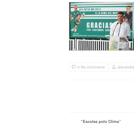
0 No comments
alexandr
“Escolas polo Clima”