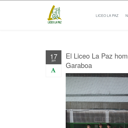
LICEO LA PAZ
N
El Liceo La Paz hom
17
jun
Garaboa