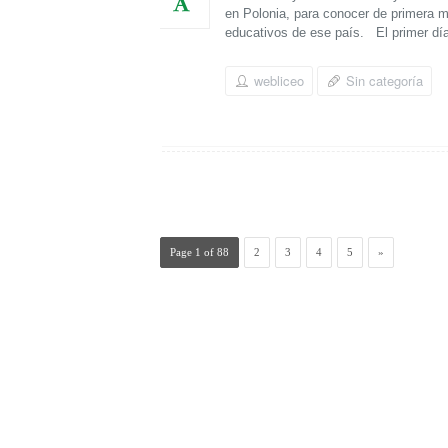
en Polonia, para conocer de primera m
educativos de ese país. El primer día
webliceo
Sin categoría
Page 1 of 88
2
3
4
5
»