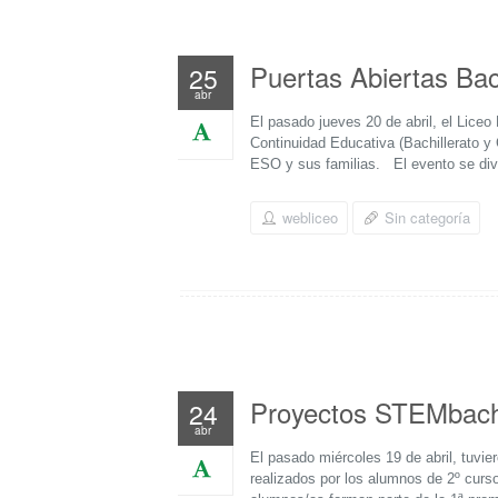
Puertas Abiertas Bac
25
abr
El pasado jueves 20 de abril, el Lice
Continuidad Educativa (Bachillerato y
ESO y sus familias. El evento se div
webliceo
Sin categoría
Proyectos STEMbac
24
abr
El pasado miércoles 19 de abril, tuvie
realizados por los alumnos de 2º cur