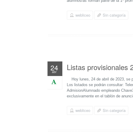
alumnos/as forman parte de la 1ª pro
webliceo
Sin categoría
Listas provisionales
24
abr
Hoy lunes, 24 de abril de 2023, se pu
Los listados se podrán consultar: Tel
AdmisionAlumnado empleando Chave365 
exclusivamente en el tablón de anunc
webliceo
Sin categoría