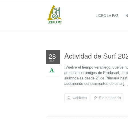
LICEO LA PAZ
N
Actividad de Surf 20
28
abr
¡Vuelve el tiempo veraniego, vuelve n
de nuestros amigos de Pradosurf, ret
alumnos/as desde 2º de Primaria hasta
adquiriendo conocimientos de este […
webliceo
Sin categoría