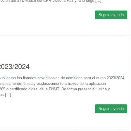
moción del STEMbach del CPR Liceo la Paz y, a lo largo […]
Seguir leyendo
 2023/2024
blicaron los listados provisionales de admitidos para el curso 2023/2024.
emáticamente: única y exclusivamente a través de la aplicación
o certificado digital de la FNMT. De forma presencial: única y
ios […]
Seguir leyendo