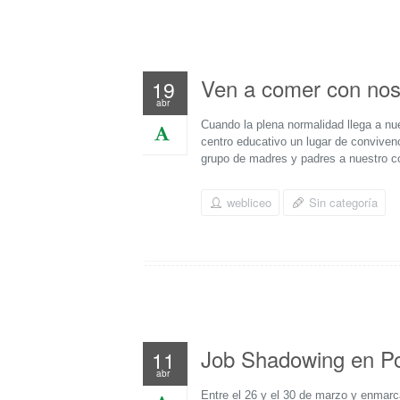
Ven a comer con nos
19
abr
Cuando la plena normalidad llega a nue
centro educativo un lugar de convive
grupo de madres y padres a nuestro co
webliceo
Sin categoría
Job Shadowing en P
11
abr
Entre el 26 y el 30 de marzo y enma