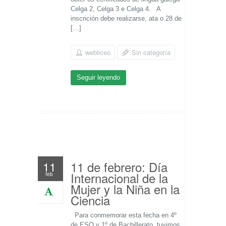
Celga 2, Celga 3 e Celga 4. A
inscrición debe realizarse, ata o 28 de
[…]
webliceo
Sin categoría
Seguir leyendo
11 de febrero: Día
11
Internacional de la
feb
Mujer y la Niña en la
Ciencia
Para conmemorar esta fecha en 4º
de ESO y 1º de Bachillerato, tuvimos