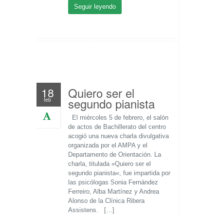
Seguir leyendo
Quiero ser el
18
segundo pianista
feb
El miércoles 5 de febrero, el salón
de actos de Bachillerato del centro
acogió una nueva charla divulgativa
organizada por el AMPA y el
Departamento de Orientación. La
charla, titulada «Quiero ser el
segundo pianista«, fue impartida por
las psicólogas Sonia Fernández
Ferreiro, Alba Martínez y Andrea
Alonso de la Clínica Ribera
Assistens. […]