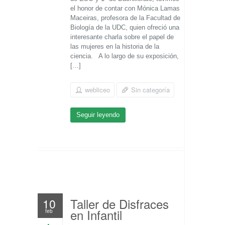
el honor de contar con Mónica Lamas
Maceiras, profesora de la Facultad de
Biología de la UDC, quien ofreció una
interesante charla sobre el papel de
las mujeres en la historia de la
ciencia. A lo largo de su exposición,
[…]
webliceo
Sin categoría
Seguir leyendo
Taller de Disfraces
10
en Infantil
feb