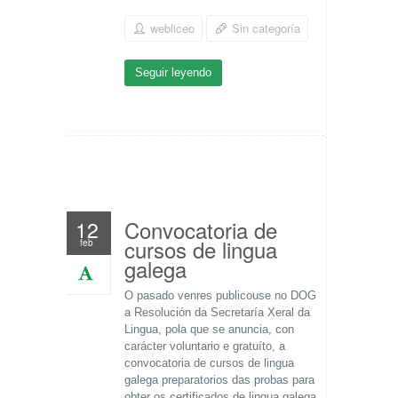
webliceo
Sin categoría
Seguir leyendo
Convocatoria de
12
cursos de lingua
feb
galega
O pasado venres publicouse no DOG
a Resolución da Secretaría Xeral da
Lingua, pola que se anuncia, con
carácter voluntario e gratuíto, a
convocatoria de cursos de lingua
galega preparatorios das probas para
obter os certificados de lingua galega