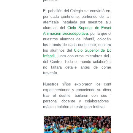
El pabellón del Colegio se convirtió en un viaje
por cada continente, partiendo de la pista de
aterrizaje instalada por nuestros alumnos y
alumnas del
Ciclo Superior de Enseñanza y
Animación Sociodeportiva
, por la que desfilaron
nuestros alumnos de Infantil, colocándose en
los stands de cada continente, construidos por
los alumnos del
Ciclo Superior de Educación
Infantil
, junto con otros miembros del personal
del Centro. Todo el mundo colaboró para que
no faltara detalle antes de comenzar la
travesía.
Nuestros niños exploraron los continentes,
experimentando y conociendo su diversidad y,
tras el desfile, bailaron con sus familias,
personal docente y colaboradores en un
mágico colofón de este gran festival.