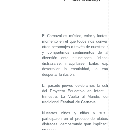
El Carnaval es música, color y fantasía. Es el
momento en el que todos nos convertimos en
otros personajes a través de nuestros disfraces
y compartimos sentimientos de alegría y
diversión ante situaciones lúdicas, como
disfrazarse, maquillarse, bailar, expresar y
desarrollar la creatividad, la emoción y
despertar la ilusión.
El pasado jueves celebramos la culminación
del Proyecto Educativo en Infantil de este
trimestre: La Vuelta al Mundo, con el ya
tradicional
Festival de Carnaval
.
Nuestros niños y niñas y sus familias
participaron en el proceso de elaboración de
disfraces, demostrando gran implicación en el
proceso.