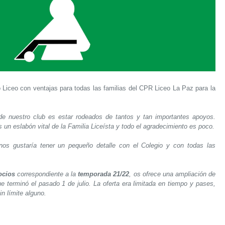
 Liceo con ventajas para todas las familias del CPR Liceo La Paz para la
e nuestro club es estar rodeados de tantos y tan importantes apoyos.
s un eslabón vital de la Familia Liceísta y todo el agradecimiento es poco.
 nos gustaría tener un pequeño detalle con el Colegio y con todas las
ocios
correspondiente a la
temporada 21/22
, os ofrece una ampliación de
e terminó el pasado 1 de julio. La oferta era limitada en tiempo y pases,
in límite alguno.