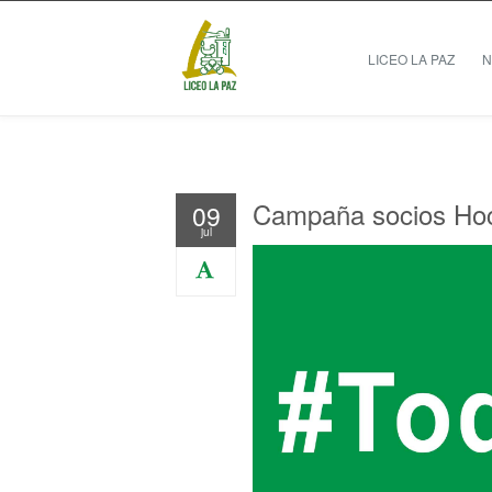
LICEO LA PAZ
N
Campaña socios Hoc
09
jul