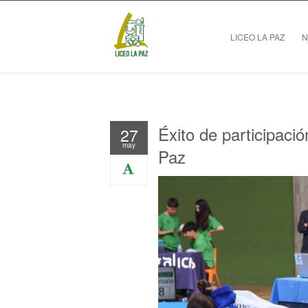
LICEO LA PAZ
N
Éxito de participaci
27
may
Paz