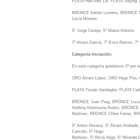
PLATA Hao Alex Liu, PLATA Jiaying 
BRONCE Adrián Loureiro, BRONCE M
Lucía Moreira
5º Jorge Cereijo, 5º Mateo Antonio
7º Alvaro Garcia, 7º Enzo Ramos, 7º
Categoría Iniciación:
En esta categoría quedamos 2º por e
ORO Álvaro López, ORO Hugo Pita, 
PLATA Tristán Vanheghe, PLATA Carl
BRONCE Juan Puig, BRONCE Lucas
Aleftina Artemovna Averín, BRONCE
Martinez, BRONCE Chloe Farias, BR
5º Antón Devesa, 5º Álvaro Andrade, 
Cancelo, 5º Hugo
Martinez, 5º Alicia Vega, 5º Miranda 