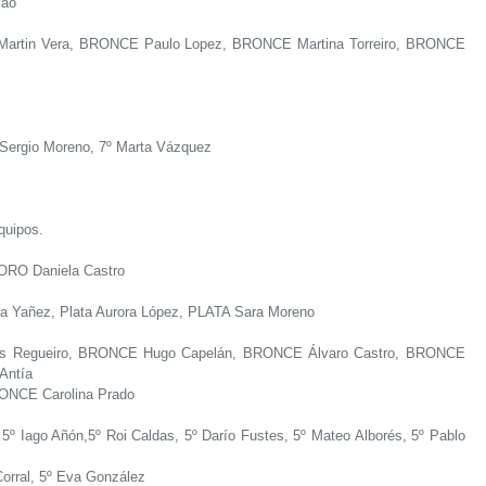
Tao
artin Vera, BRONCE Paulo Lopez, BRONCE Martina Torreiro, BRONCE
 Sergio Moreno, 7º Marta Vázquez
quipos.
ORO Daniela Castro
a Yañez, Plata Aurora López, PLATA Sara Moreno
 Regueiro, BRONCE Hugo Capelán, BRONCE Álvaro Castro, BRONCE
 Antía
ONCE Carolina Prado
5º Iago Añón,5º Roi Caldas, 5º Darío Fustes, 5º Mateo Alborés, 5º Pablo
Corral, 5º Eva González