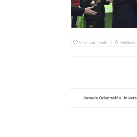
0 No comments
webliceo
Jornada Orientación Universi