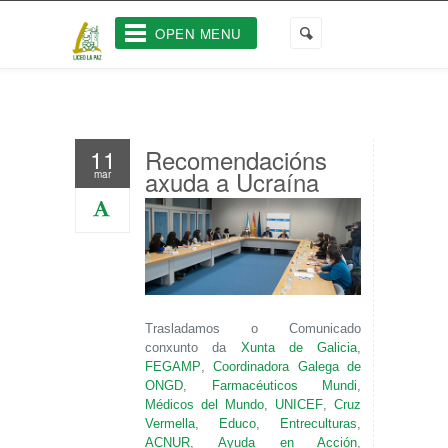
OPEN MENU
Recomendacións
11
axuda a Ucraína
mar
Trasladamos o Comunicado
conxunto da
Xunta de Galicia
,
FEGAMP
,
Coordinadora Galega de
ONGD
,
Farmacéuticos Mundi
,
Médicos del Mundo
,
UNICEF
,
Cruz
Vermella
,
Educo
,
Entreculturas
,
ACNUR
,
Ayuda en Acción
,