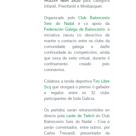
«KIDS» NBA 2K20
para categoría
Infantil, Preinfantil e Minibásquet.
Organizado polo
Club Baloncesto
Seis do Nadal
e co apoio da
Federación Galega de Baloncesto
, a
iniciativa naceu co obxectivo de
manter o contacto entre os clubs da
comunidade galega e darlle
continuidade ás competicións, aínda
que sexa de xeito virtual, durante ó
confinamento creado polo
coronavirus.
Colabora a tenda deportiva
Tiro Libre
Scq
que otorgará o premio ó gañador
e regalos entre os 32 clubs
participantes de toda Galicia.
Os partidos serán retransmitidos en
directo pola
canle de Twitch
do Club
Baloncesto Seis do Nadal – Coia e
serán comentados, entre outros, por
Carlos Tresandí, presentador da