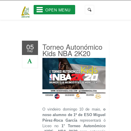
OPEN MENU
Torneo Autonómico
05
Kids NBA 2K20
may
O vindeiro domingo 10 de maio,
o
noso alumno de 1º de ESO Miguel
Pérez-Roca García
representará ó
Liceo no
1° Torneo Autonómico