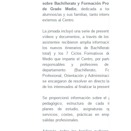
sobre Bachillerato y Formación Profesional
de Grado Medio
, dedicada a todos los
alumnos/as y sus familias, tanto internos como
externos al Centro.
La jornada incluyó una serie de presentaciones,
vídeos y documentos, a través de los que los
asistentes recibieron amplia información sobre
los nuevos itinerarios de Bachillerato (6 en
total) y los 7 Ciclos Formativos de Grado
Medio que imparte el Centro, por parte de los
responsables y profesores de cada
departamento (Bachillerato, Formación
Profesional, Orientación y Administración), que
se encargaron de resolver en directo las dudas
de los interesados al finalizar la presentación.
Se proporcionó información sobre el proyecto
pedagógico, estructura de cada itinerario,
planes de estudio, asignaturas optativas,
servicios, costes, prácticas en empresas y
salidas profesionales.