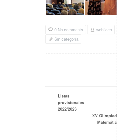
0 No comments
webliceo
Sin categoría
Listas
provisionales
2022/2023
XV Olimpiada
Matemática