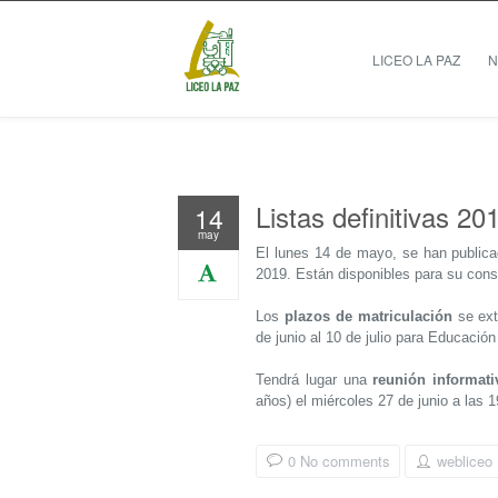
LICEO LA PAZ
N
Listas definitivas 2
14
may
El lunes 14 de mayo, se han publicad
2019. Están disponibles para su cons
Los
plazos de matriculación
se ext
de junio al 10 de julio para Educació
Tendrá lugar una
reunión informati
años) el miércoles 27 de junio a las 1
0 No comments
webliceo