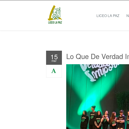
LICEO LA PAZ
N
Lo Que De Verdad I
15
mar