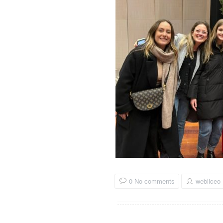
0 No comments
webliceo