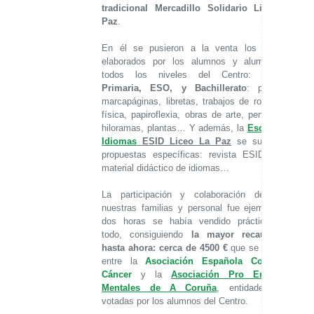
tradicional
Mercadillo Solidario Liceo La
Paz
.
En él se pusieron a la venta los trabajos
elaborados por los alumnos y alumnas de
todos los niveles del Centro:
Infantil,
Primaria, ESO, y Bachillerato
: pulseras,
marcapáginas, libretas, trabajos de robótica y
física, papiroflexia, obras de arte, pendientes,
hiloramas, plantas… Y además, la
Escuela de
Idiomas
ESID Liceo La Paz
se sumó con
propuestas específicas: revista ESID Liceo,
material didáctico de idiomas…
La participación y colaboración de todas
nuestras familias y personal fue ejemplar, en
dos horas se había vendido prácticamente
todo, consiguiendo
la mayor
recaudación
hasta ahora: cerca de 4500 €
que se repartirá
entre la
Asociación Española Contra el
Cáncer
y la
Asociación Pro Enfermos
Mentales de A Coruña
, entidades más
votadas por los alumnos del Centro.