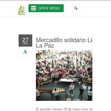
OPEN MENU
Mercadillo solidario Liceo
27
La Paz
may
El pasado viernes 24 de mayo tuvo lugar el
ya