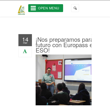
OPEN MENU
¡Nos preparamos para el
14
futuro con Europass en 4º
mar
ESO!