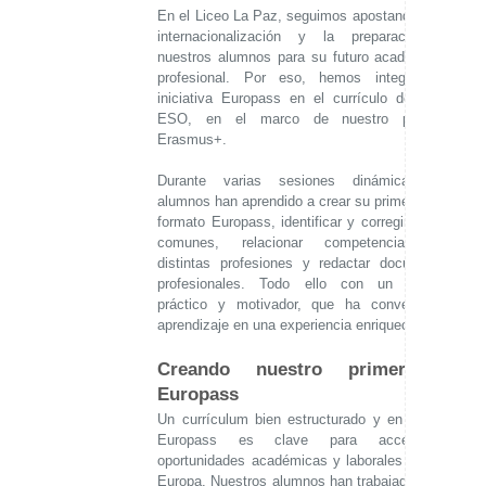
En el Liceo La Paz, seguimos apostando por la
internacionalización y la preparación de
nuestros alumnos para su futuro académico y
profesional. Por eso, hemos integrado la
iniciativa Europass en el currículo de 4º de
ESO, en el marco de nuestro proyecto
Erasmus+.
Durante varias sesiones dinámicas, los
alumnos han aprendido a crear su primer CV en
formato Europass, identificar y corregir errores
comunes, relacionar competencias con
distintas profesiones y redactar documentos
profesionales. Todo ello con un enfoque
práctico y motivador, que ha convertido el
aprendizaje en una experiencia enriquecedora.
Creando nuestro primer CV
Europass
Un currículum bien estructurado y en formato
Europass es clave para acceder a
oportunidades académicas y laborales en toda
Europa. Nuestros alumnos han trabajado con la