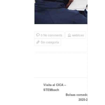
0 No comments
webliceo
Sin categoría
Visita al CICA –
STEMbach
Bolsas comedor
2025-26