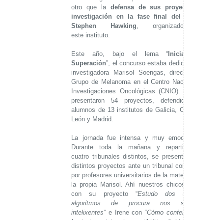
otro que la
defensa de sus proyectos de
investigación en la fase final del Premio
Stephen Hawking
, organizado por
este instituto.
Este año, bajo el lema “
Iniciativa y
Superación
”, el concurso estaba dedicado a la
investigadora Marisol Soengas, directora del
Grupo de Melanoma en el Centro Nacional de
Investigaciones Oncológicas (CNIO). A él se
presentaron 54 proyectos, defendidos por
alumnos de 13 institutos de Galicia, Castilla y
León y Madrid.
La jornada fue intensa y muy emocionante.
Durante toda la mañana y repartidos en
cuatro tribunales distintos, se presentaron los
distintos proyectos ante un tribunal compuesto
por profesores universitarios de la materia y por
la propia Marisol. Ahí nuestros chicos, Pedro
con su proyecto “
Estudo dos distintos
algoritmos de procura nos sistemas
intelixentes
” e Irene con “
Cómo conferir a una