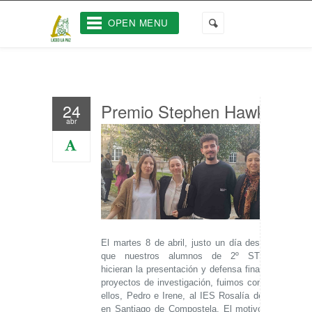
OPEN MENU
Premio Stephen Hawking
24
abr
El martes 8 de abril, justo un día después de
que nuestros alumnos de 2º STEMbach
hicieran la presentación y defensa final de sus
proyectos de investigación, fuimos con dos de
ellos, Pedro e Irene, al IES Rosalía de Castro
en Santiago de Compostela. El motivo no fue