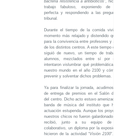
bacteria resistencia a antibióticos
”, hicieron un
trabajo fabuloso, exponiendo de manera
perfecta y respondiendo a las preguntas del
tribunal.
Durante el tiempo de la comida vivimos un
momento más relajado y distendido que sirvió
para la convivencia entre profesores y alumnos
de los distintos centros. A este tiempo de relax,
siguió de nuevo, un tiempo de trabajo. Los
alumnos, mezclados entre sí por equipos,
intentaron vislumbrar qué problemáticas tendrá
nuestro mundo en el año 2100 y cómo poder
prevenir y solventar dichos problemas.
Ya para finalizar la jornada, acudimos al acto
de entrega de premios en el Salón de Actos
del centro. Dicho acto estuvo amenizado por la
banda de música del instituto que hizo una
actuación estupenda. Aunque los proyectos de
nuestros chicos no fueron galardonados, Pedro
recibió, junto a su equipo de trabajo
colaborativo, un diploma por la exposición que
hicieron de la actividad “
Visión 2100
”. Tras la