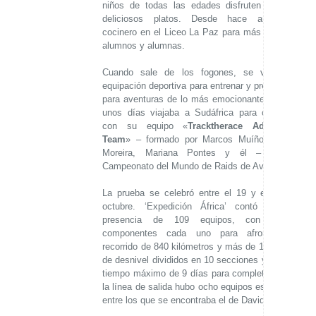
niños de todas las edades disfruten de sus
deliciosos platos. Desde hace años es
cocinero en el Liceo La Paz para más de 1200
alumnos y alumnas.
Cuando sale de los fogones, se viste su
equipación deportiva para entrenar y prepararse
para aventuras de lo más emocionantes. Hace
unos días viajaba a Sudáfrica para competir
con su equipo «
Tracktherace Adventure
Team
» – formado por Marcos Muíño, Adrián
Moreira, Mariana Pontes y él – en el
Campeonato del Mundo de Raids de Aventura.
La prueba se celebró entre el 19 y el 28 de
octubre. ‘Expedición África’ contó con la
presencia de 109 equipos, con cuatro
componentes cada uno para afrontar un
recorrido de 840 kilómetros y más de 16.000 m
de desnivel divididos en 10 secciones y con un
tiempo máximo de 9 días para completarlo. En
la línea de salida hubo ocho equipos españoles
entre los que se encontraba el de David.