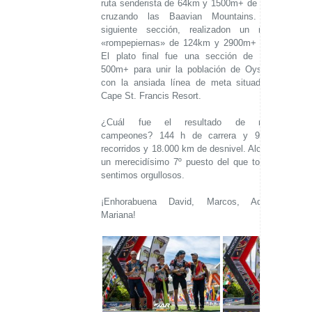
ruta senderista de 64km y 1500m+ de desnivel
cruzando las Baavian Mountains. En la
siguiente sección, realizadon un recorrido
«rompepiernas» de 124km y 2900m+ en BTT.
El plato final fue una sección de 32km y
500m+ para unir la población de Oyster Bay
con la ansiada línea de meta situada en el
Cape St. Francis Resort.
¿Cuál fue el resultado de nuestros
campeones? 144 h de carrera y 910 kms
recorridos y 18.000 km de desnivel. Alcanzaron
un merecidísimo 7º puesto del que todos nos
sentimos orgullosos.
¡Enhorabuena David, Marcos, Adrián y
Mariana!