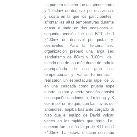
La primera sección fue un senderismo de 56km
y 1.250m+ de desnivel por una zona de dunas
y costa en la que los participantes debieron
afrontar las altas temperaturas durante el día y
cruzar a nado en dos ocasiones el río. La
segunda sección fue una BTT de 181km y
2400m+ de desnivel por pistas y fuertes
desniveles. Para la tercera sección la
organización preparó una larga sección de
senderismo de 80km y 3100m+ de desnivel
siendo una de las más duras de toda la prueba,
acompañado de una gran bajada de
temperaturas y varias tormentas. También
realizaron un espectacular rapel de 50 metros
en una cascada como prueba especial. La
cuarta, quinta y sexta sección consistieron en
un pequeño senderismo, Trekking y Kayak de
65km por un río que, con las lluvias de los días
anteriores, bajaba bastante cargado de agua e
hizo que el equipo de David volcara varias
veces en los rápidos que tenía. La séptima
sección fue la más larga de BTT con 224km y
2400m+. La octava sección consistió en una