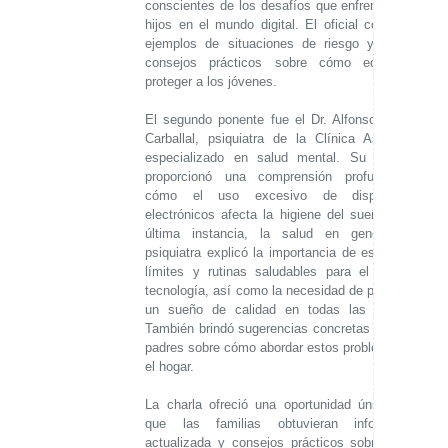
conscientes de los desafíos que enfrentan sus
hijos en el mundo digital. El oficial compartió
ejemplos de situaciones de riesgo y ofreció
consejos prácticos sobre cómo educar y
proteger a los jóvenes.
El segundo ponente fue el Dr. Alfonso García
Carballal, psiquiatra de la Clínica Assistens
especializado en salud mental. Su enfoque
proporcionó una comprensión profunda de
cómo el uso excesivo de dispositivos
electrónicos afecta la higiene del sueño y, en
última instancia, la salud en general. El
psiquiatra explicó la importancia de establecer
límites y rutinas saludables para el uso de
tecnología, así como la necesidad de promover
un sueño de calidad en todas las edades.
También brindó sugerencias concretas para los
padres sobre cómo abordar estos problemas en
el hogar.
La charla ofreció una oportunidad única para
que las familias obtuvieran información
actualizada y consejos prácticos sobre cómo