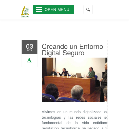
OPEN MENU
Creando un Entorno
03
Digital Seguro
nov
Vivimos en un mundo digitalizado, donde las
tecnologías y las redes sociales son parte
fundamental de la vida cotidiana. Esta
revolución tecnológica ha llegado a todos los