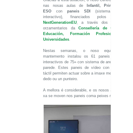
nas nosas aulas de
Infantil, Primaria e
ESO
con
paneis SDI
(sistema dixital
interactivo), financiados polos fondos
NextGenerationEU
, a través dos créditos
orzamentarios da
Consellería de Cultura,
Educación, Formación Profesional e
Universidades
.
Nestas semanas, o noso equipo de
mantemento instalou os 61 paneis dixitais
interactivos de 75» con sistema de ancoraxe á
parede. Estes paneis de vídeo con pantalla
táctil permiten actuar sobre a imaxe mediante o
dedo ou un punteiro.
A mellora é considerable, e os nosos alumnos
xa se moven nos paneis coma peixes na auga!