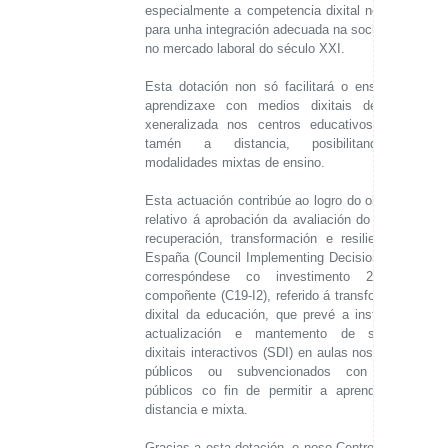
especialmente a competencia dixital necesaria
para unha integración adecuada na sociedade e
no mercado laboral do século XXI.
Esta dotación non só facilitará o ensino e a
aprendizaxe con medios dixitais de forma
xeneralizada nos centros educativos, senón
tamén a distancia, posibilitando as
modalidades mixtas de ensino.
Esta actuación contribúe ao logro do obxectivo
relativo á aprobación da avaliación do Plan de
recuperación, transformación e resiliencia de
España (Council Implementing Decision-CID) e
correspóndese co investimento 2 deste
compoñente (C19-I2), referido á transformación
dixital da educación, que prevé a instalación,
actualización e mantemento de sistemas
dixitais interactivos (SDI) en aulas nos centros
públicos ou subvencionados con fondos
públicos co fin de permitir a aprendizaxe a
distancia e mixta.
Gracias a esta dotación, o noso Centro contará