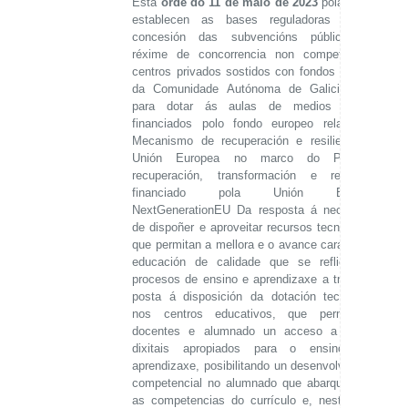
Esta
orde do 11 de maio de 2023
pola que se
establecen as bases reguladoras para a
concesión das subvencións públicas, en
réxime de concorrencia non competitiva, a
centros privados sostidos con fondos públicos
da Comunidade Autónoma de Galicia, sirve
para dotar ás aulas de medios dixitais,
financiados polo fondo europeo relativo ao
Mecanismo de recuperación e resiliencia da
Unión Europea no marco do Plan de
recuperación, transformación e resiliencia
financiado pola Unión Europea-
NextGenerationEU Da resposta á necesidade
de dispoñer e aproveitar recursos tecnolóxicos
que permitan a mellora e o avance cara a unha
educación de calidade que se reflicta nos
procesos de ensino e aprendizaxe a través da
posta á disposición da dotación tecnolóxica
nos centros educativos, que permitan a
docentes e alumnado un acceso a medios
dixitais apropiados para o ensino e a
aprendizaxe, posibilitando un desenvolvemento
competencial no alumnado que abarque todas
as competencias do currículo e, neste caso,