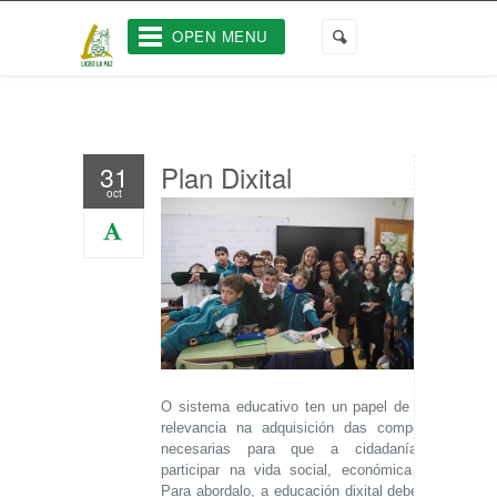
OPEN MENU
Plan Dixital
31
oct
O sistema educativo ten un papel de máxima
relevancia na adquisición das competencias
necesarias para que a cidadanía poida
participar na vida social, económica e civil.
Para abordalo, a educación dixital debe abrirse