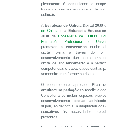
plenamente á comunidade e cooperar con
todos os axentes educativos, tecnolóxicos e
culturais.
A
Estratexia de Galicia Dixital 2030
da
Xunta
de Galicia
e a
Estratexia Educación Dixital
2030
da
Consellería de Cultura, Educación,
Formación Profesional e Universidades
promoven a consecución dunha cidadanía
dixital plena a través do fomento e
desenvolvemento dun ecosistema educativo
dixital de alto rendemento e a perfección das
competencias e capacidades dixitais para unha
verdadeira transformación dixital.
O recentemente aprobado
Plan de nova
arquitectura pedagóxica
recolle a decisión da
Consellería de incluír espazos propios para o
desenvolvemento destas actividades. Isto
supón, en definitiva, a adaptación dos espazos
educativos ás necesidades metodolóxicas
presentes.