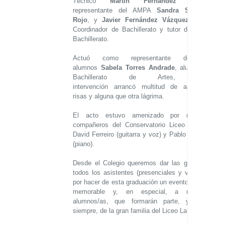
Técnico
Martín Fernández López
,
representante del AMPA
Sandra Sánchez
Rojo
, y
Javier Fernández Vázquez
, como
Coordinador de Bachillerato y tutor de 2º de
Bachillerato.
Actuó como representante de los
alumnos
Sabela Torres Andrade
, alumna de
Bachillerato de Artes, cuya
intervención arrancó multitud de aplausos,
risas y alguna que otra lágrima.
El acto estuvo amenizado por nuestros
compañeros del Conservatorio Liceo La Paz
David Ferreiro (guitarra y voz) y Pablo Méndez
(piano).
Desde el Colegio queremos dar las gracias a
todos los asistentes (presenciales y virtuales)
por hacer de esta graduación un evento único y
memorable y, en especial, a nuestros
alumnos/as, que formarán parte, ya para
siempre, de la gran familia del Liceo La Paz.