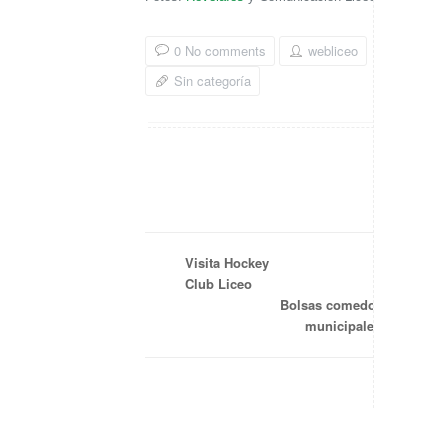
0 No comments
webliceo
Sin categoría
Visita Hockey
Club Liceo
Bolsas comedor
municipales