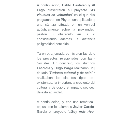
A continuación,
Pablo Castelao y Alejandro
Lago
presentaron su proyecto “
Asistentes
visuales en vehículos
” en el que diseñaron y
programaron en Phyton una aplicación para que
una cámara situada en un vehículo avise
acústicamente sobre la proximidad de un
peatón u obstáculo en la carretera,
considerando además la distancia y la
peligrosidad percibida.
Ya en otra jornada se hicieron las defensas de
los proyectos relacionados con las Ciencias
Sociales. En concreto, los alumnos
Daniel
Facciola y Hugo Parga
realizaron un proyecto
titulado “
Turismo cultural y de ocio
” en el que
analizaban los distintos tipos de turismo
existentes, la importancia creciente del turismo
cultural y de ocio y el impacto socioeconómico
de esta actividad.
A continuación, y con una temática parecida
expusieron los alumnos
Javier García y Mateo
García
el proyecto “
¿Soy más rico que mi