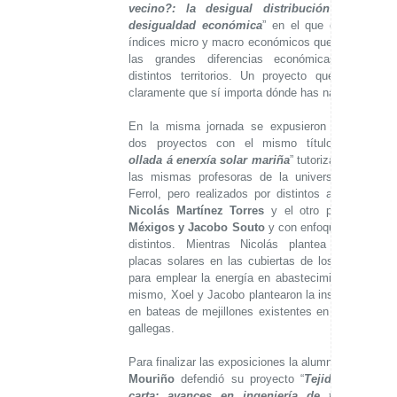
vecino?: la desigual distribución de la
desigualdad económica
” en el que estudian
índices micro y macro económicos que ilustran
las grandes diferencias económicas entre
distintos territorios. Un proyecto que ilustra
claramente que sí importa dónde has nacido.
En la misma jornada se expusieron también
dos proyectos con el mismo título “
Unha
ollada á enerxía solar mariña
” tutorizadas por
las mismas profesoras de la universidad de
Ferrol, pero realizados por distintos alumnos,
Nicolás Martínez Torres
y el otro por
Xoel
Méxigos y Jacobo Souto
y con enfoques muy
distintos. Mientras Nicolás plantea instalar
placas solares en las cubiertas de los barcos
para emplear la energía en abastecimiento del
mismo, Xoel y Jacobo plantearon la instalación
en bateas de mejillones existentes en las rías
gallegas.
Para finalizar las exposiciones la alumna
Paula
Mouriño
defendió su proyecto “
Tejidos a la
carta: avances en ingeniería de tejidos
”,