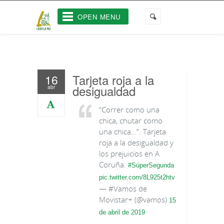
OPEN MENU
Tarjeta roja a la
16
desigualdad
abr
“Correr como una
chica, chutar como
una chica…”. Tarjeta
roja a la desigualdad y
los prejuicios en A
Coruña.
#SúperSegunda
pic.twitter.com/8L925t2htv
— #Vamos de
Movistar+ (@vamos)
15
de abril de 2019