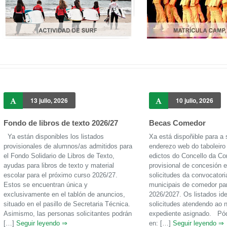
13 julio, 2026
10 julio, 2026
Fondo de libros de texto 2026/27
Becas Comedor
Ya están disponibles los listados
Xa está dispoñible para a 
provisionales de alumnos/as admitidos para
enderezo web do taboleiro
el Fondo Solidario de Libros de Texto,
edictos do Concello da Cor
ayudas para libros de texto y material
provisional de concesión 
escolar para el próximo curso 2026/27.
solicitudes da convocatori
Estos se encuentran única y
municipais de comedor pa
exclusivamente en el tablón de anuncios,
2026/2027. Os listados ide
situado en el pasillo de Secretaria Técnica.
solicitudes atendendo ao
Asimismo, las personas solicitantes podrán
expediente asignado. Pód
[…]
Seguir leyendo ⇒
en: […]
Seguir leyendo ⇒