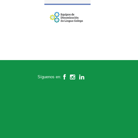
médico, madrugadores, actividades
extraescolares, Escuela de Idiomas, […]
Seguir leyendo ⇒
Síguenos en: